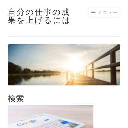
自分の仕事の成
コ
メニュー
果を上げるには
ン
テ
ン
ツ
へ
ス
キ
ッ
プ
検索