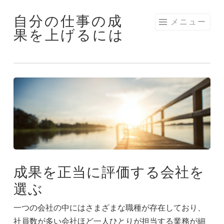
自分の仕事の成
コ
メニュー
果を上げるには
ン
テ
ン
ツ
へ
ス
キ
ッ
プ
成果を正当に評価する会社を
選ぶ
一つの会社の中にはさまざまな職種が存在しており、
社員数が多い会社ほど一人ひとりが担当する業務が細